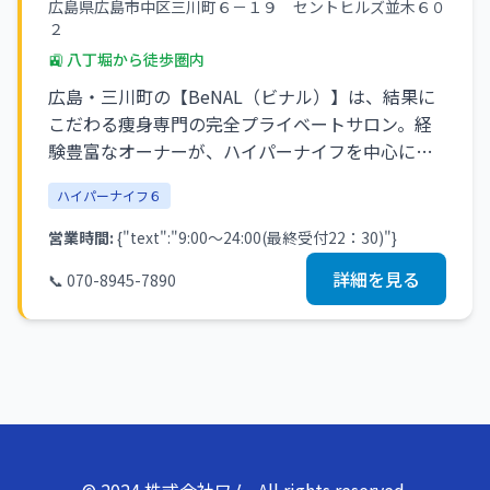
広島県広島市中区三川町６－１９ セントヒルズ並木６０
２
🚉
八丁堀
から徒歩圏内
広島・三川町の【BeNAL（ビナル）】は、結果に
こだわる痩身専門の完全プライベートサロン。経
験豊富なオーナーが、ハイパーナイフを中心に体
質や生活リズムに合わせたオーダーメイド施術を
ハイパーナイフ６
行います。大手サロンにはない"一対一の丁寧な時
間"を通して、今以上の美しさを引き出します。
営業時間:
{"text":"9:00～24:00(最終受付22：30)"}
「BeNAL」は"美しくなる＝美になる"という意味
詳細を見る
📞
070-8945-7890
と、"Be＝なる"という強い意志から生まれた言
葉。無理な食事制限ではなく、健康的に理想のボ
ディラインを叶えることを大切にしています。変
化を楽しみながら、自分をもっと好きになれる時
間を。数少ないハイパーナイフ優良認定店とし
て、
あなたの"本気で変わりたい"想いに心から寄り添
います。