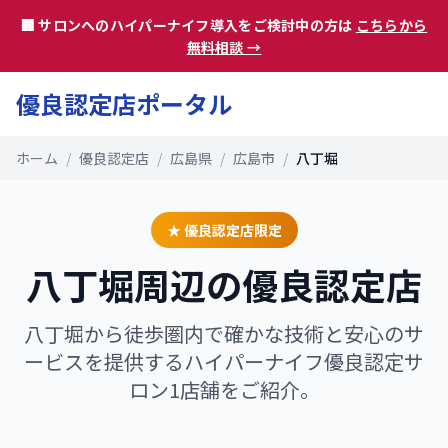
🏢 サロンへのハイパーナイフ導入をご検討中の方は
こちらから
無料相談 →
優良認定店ポータル
ホーム
/
優良認定店
/
広島県
/
広島市
/
八丁堀
★ 優良認定店限定
八丁堀
周辺の優良認定店
八丁堀
から徒歩圏内で確かな技術と安心のサ
ービスを提供するハイパーナイフ優良認定サ
ロン
1
店舗をご紹介。