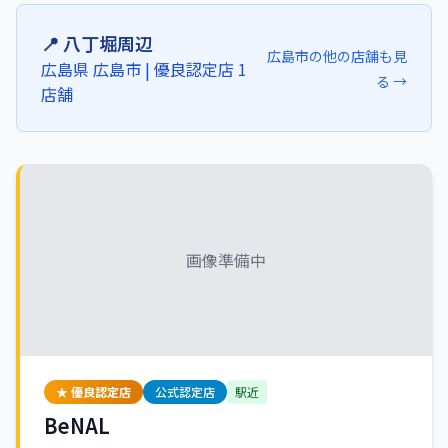
📍
八丁堀
周辺
広島市
の他の店舗も見
広島県
広島市
| 優良認定店
1
る →
店舗
画像準備中
★ 優良認定店
公式認定店
駅近
BeNAL