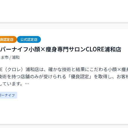
マッサージや痩身ケアなど★お悩みに合わせた施術をご提案し
ふっと軽くなるような、深く息がつける時間を過ごしていただ
ぐ！日常から少し離れて整いたい時は★ぜひTOTOROへお立
優良認定店
公式認定店
パーナイフ小顔×痩身専門サロンCLORE浦和店
たま市
/ 浦和
ORE（クロレ）浦和店は、確かな技術と結果にこだわる小顔×
技術を持つ店舗のみが受けられる「優良認定」を取得し、お客
しています。
パーナイフ
40代以降の「痩せにくさ」「むくみ」「冷え」「たるみ」など
えることで、見た目の変化はもちろん、体の軽さやスッキリ感
個室のプライベート空間で、資格保有エステティシャンが丁寧
オーダーメイドケアを実施。初めての方でも安心して通ってい