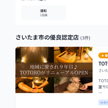
浦和
1
店舗
さいたま市
の優良認定店
(
3
件)
★ 
TO
さい
TO
室サ
ベッ
ハイ
お疲