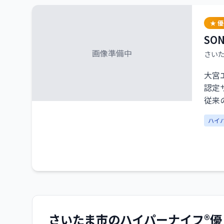
浦和
★ 
最大
SON
画像準備中
さい
大宮
認定
従来
グイ
ハイ
【し
頑固
さいたま市
のハイパーナイフ®優