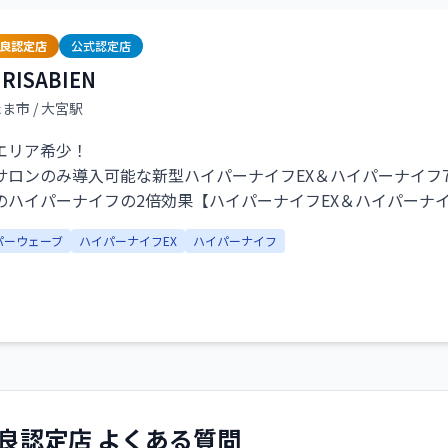
駅から徒歩3分とアクセスも良く、忙しい大人女性でも通いや
優良認定店
公式認定店
限に引き出す専門ケアなら、ぜひCLORE浦和店へ。
RISABIEN
たま市
/ 大宮駅
エリア希少！
サロンのみ導入可能な新型ハイパーナイフEX＆ハイパーナイフ
のハイパーナイフの2倍効果【ハイパーナイフEX＆ハイパーナ
グイ解されるのに極上の気持ち良さ《温リンパ》
パーウェーブ
ハイパーナイフEX
ハイパーナイフ
なやかボディ/サイズダウン/韓国式小顔コルギ小顔】を実現。
な凝り/浮腫/たるみ改善/セルライトが気になる方、是非ご来店
良認定店 よくある質問