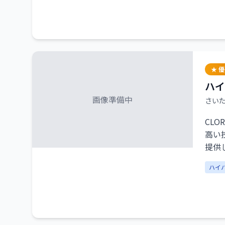
ンパ
体が
てす
★ 
ハイ
画像準備中
さい
CL
高い
提供
ハイ
特に
を整
完全
せた