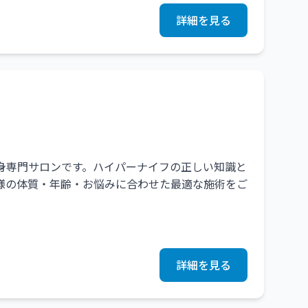
ています！
詳細を見る
けたら嬉しいです。大宮駅近くで、土呂駅から歩い
ち寄りください！
痩身専門サロンです。ハイパーナイフの正しい知識と
様の体質・年齢・お悩みに合わせた最適な施術をご
の変化に寄り添い、深部からしっかり温めて巡り
を実感していただける施術を心がけています。
詳細を見る
にカウンセリングを行い、お客様一人ひとりに合わ
ただけるサロンです。