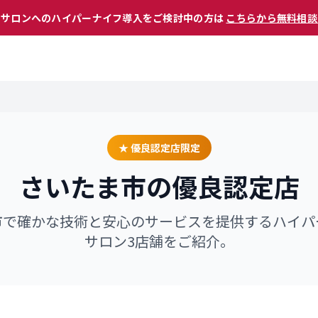
 サロンへのハイパーナイフ導入をご検討中の方は
こちらから無料相談
★ 優良認定店限定
さいたま市
の優良認定店
市
で確かな技術と安心のサービスを提供するハイパ
サロン
3
店舗をご紹介。