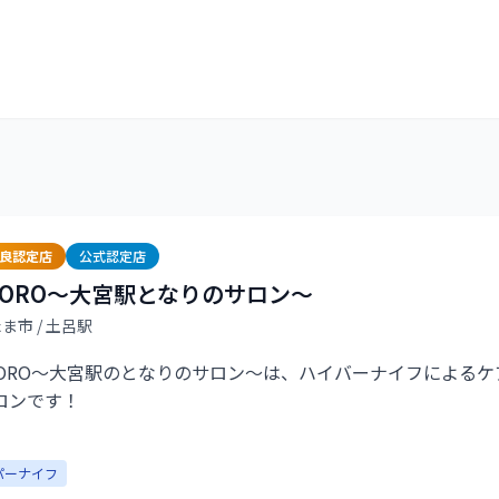
優良認定店
公式認定店
TORO〜大宮駅となりのサロン〜
たま市
/ 土呂駅
TORO〜大宮駅のとなりのサロン～は、ハイバーナイフによる
ロンです！
ド2部屋をご用意しており、まわりを気にせずゆったり過ごせ
パーナイフ
れが溜まっている方、冷えや浮腫みが気になる方、スッキリと