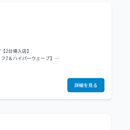
すい環境を整えています。ハイパーナイフの効果を
7【2台導入店】
イフ7＆ハイパーウェーブ】
ください◎
詳細を見る