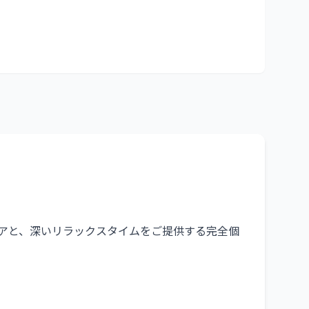
ケアと、深いリラックスタイムをご提供する完全個
る空間になっています。
ボディラインを整えたい方に向けて、デトックスリ