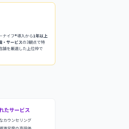
ーナイフ®導入から
1年以上
識・サービス
の3観点で特
店舗を厳選した上位枠で
優れたサービス
寧なカウンセリング
客様満足度の高評価