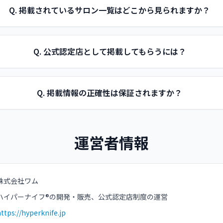
Q.
掲載されているサロン一覧はどこから見られますか？
Q.
公式認定店として掲載してもらうには？
Q.
掲載情報の正確性は保証されますか？
運営者情報
株式会社ワム
ハイパーナイフ®の開発・販売、公式認定店制度の運営
ttps://hyperknife.jp