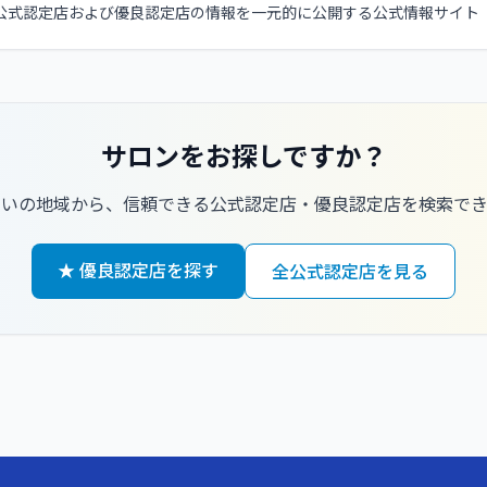
公式認定店および優良認定店の情報を一元的に公開する公式情報サイト
サロンをお探しですか？
まいの地域から、信頼できる公式認定店・優良認定店を検索でき
★ 優良認定店を探す
全公式認定店を見る