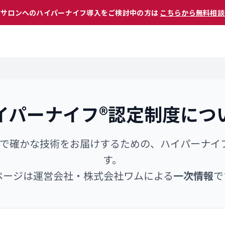
 サロンへのハイパーナイフ導入をご検討中の方は
こちらから無料相談
イパーナイフ®認定制度につ
で確かな技術をお届けするための、ハイパーナイ
す。
ページは運営会社・株式会社ワムによる
一次情報
で