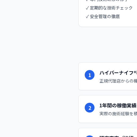
✓ 定期的な技術チェック
✓ 安全管理の徹底
ハイパーナイフ
1
正規代理店からの
1年間の稼働実績
2
実際の施術経験を