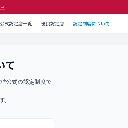
 →
公式認定店一覧
優良認定店
認定制度について
いて
フ®公式の認定制度で
す。