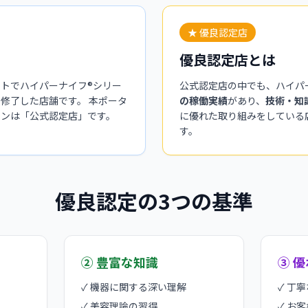
★ 優良認定店
優良認定店とは
トでハイパーナイフ®シリー
公式認定店の中でも、ハイパ
修了した店舗です。 本ポータ
の稼働実績
があり、
技術・知
ロンは「公式認定店」です。
に優れた取り組みをしている
す。
優良認定の3つの基準
② 豊富な知識
③ 
✓ 機器に関する深い理解
✓ 丁
✓ 美容理論の習得
✓ お