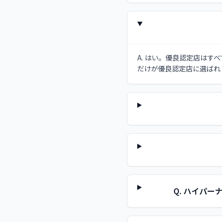
A.
はい。優良認定店はすべ
だけが優良認定店に選ばれ
Q.
ハイパー