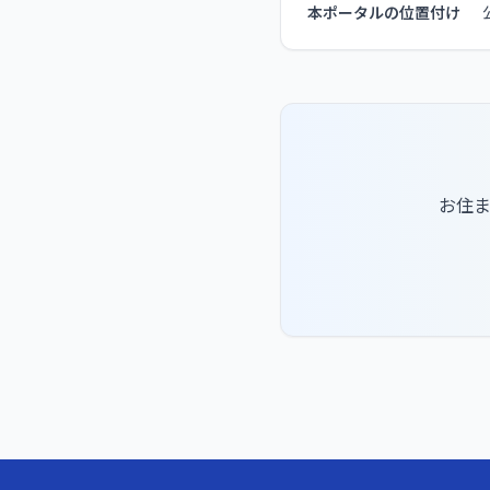
本ポータルの位置付け
お住