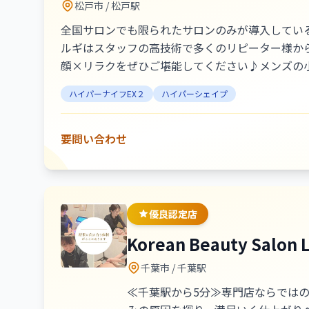
松戸市
/ 松戸駅
全国サロンでも限られたサロンのみが導入してい
ルギはスタッフの高技術で多くのリピーター様か
顔×リラクをぜひご堪能してください♪メンズの
ハイパーナイフEX２
ハイパーシェイプ
要問い合わせ
優良認定店
Korean Beauty Salon 
千葉市
/ 千葉駅
≪千葉駅から5分≫専門店ならでは