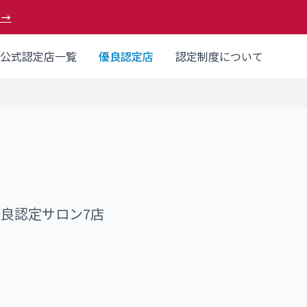
 →
公式認定店一覧
優良認定店
認定制度について
優良認定サロン
7
店