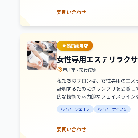
要問い合わせ
優良認定店
女性専用エステリラクサロ
市川市
/ 南行徳駅
私たちのサロンは、女性専用のエス
証明するためにグランプリを受賞しており、多くのお客様
的な技術で魅力的なフェイスラインを
ゼーションの分野では、リンパアロ
ハイパーシェイプ
ハイパーナイフ６
は、ストレス解消や疲労回復、さら
ただいており、その言葉が私たちの励みとなっています。 集客方法とイベント企画としてホットペ
報を定期的に発信し、集客にも成功
要問い合わせ
ロンのコミュニティを形成しています。