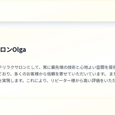
ンOlga
テリラクサロンとして、常に最先端の技術と心地よい空間を提
から信頼を寄せていただいています。 また、小顔コルギに関しても自信を持っており、専門
実現します。これにより、リピーター様から高い評価をいただき、
ママッサージが特に人気で、心身ともにリフレッシュしていた
にはむくみの改善にも効果的です。リピーター様の多くが「こ
ッパーやInstagramを活用して、クーポンや新着情
しています。季節に合わせたイベントを開催することで、リピ
これにより、お客様同士の交流が生まれ、より一層リラックスできる環