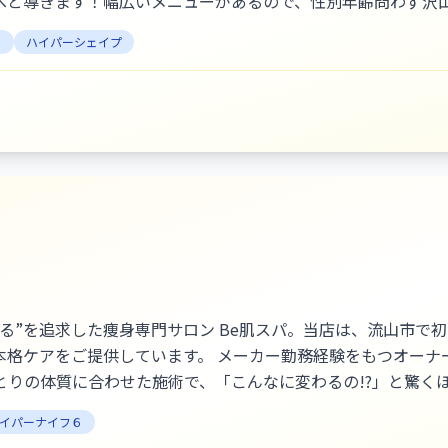
へと導きます！幅広いメニューがあるので、性別年齢問わず沢
ト
ハイパーシェイプ
る”を追求した痩身専門サロン Be肌スパ。当店は、流山市で
務経験をもつオーナーが、熟練の技術で脂肪・むくみ・冷えに徹底し
体質に合わせた施術で、「こんなに変わるの!?」と驚くほどのスピード
ー構成にこだわり、ホームケアアドバイスまで徹底して行い、
イパーナイフ６
方、停滞期で悩んでいる方、流山で“本気で変わりたい”女性の