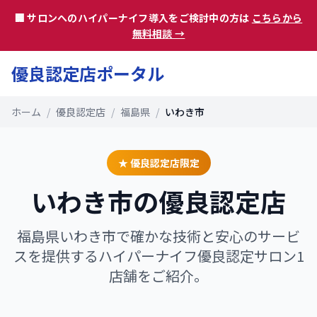
🏢 サロンへのハイパーナイフ導入をご検討中の方は
こちらから
無料相談 →
優良認定店ポータル
ホーム
/
優良認定店
/
福島県
/
いわき市
★ 優良認定店限定
いわき市
の優良認定店
福島県
いわき市
で確かな技術と安心のサービ
スを提供するハイパーナイフ優良認定サロン
1
店舗をご紹介。