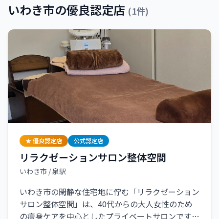
いわき市
の優良認定店
(
1
件)
★ 優良認定店
公式認定店
リラクゼーションサロン整体空間
いわき市
/ 泉駅
いわき市の閑静な住宅地に佇む「リラクゼーション
サロン整体空間」は、40代からの大人女性のため
の痩身ケアを中心としたプライベートサロンです。