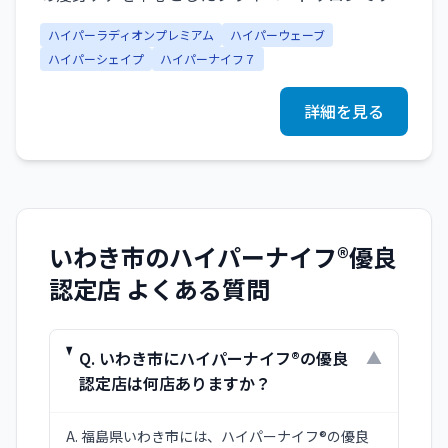
最新痩身マシン《ハイパーナイフ7》をはじめとし
ハイパーラディオンプレミアム
ハイパーウェーブ
たハイパーシリーズをすべて導入している、いわき
ハイパーシェイプ
ハイパーナイフ７
市唯一の"ハイパーシリーズコンプリートサロン"。
脂肪を温め、ほぐし、引き締めるまでを一貫して行
詳細を見る
うことで、年齢とともに変化した体型や自己流ダイ
エットでは難しいお悩みに効率よくアプローチしま
す。完全予約制・一人施術の上質な空間で、丁寧な
カウンセリングと結果にこだわった施術をご提供。
心も身体も満たされる、特別な痩身体験をお届けし
ます。
いわき市
のハイパーナイフ®優良
認定店 よくある質問
Q.
いわき市にハイパーナイフ®の優良
▼
認定店は何店ありますか？
A.
福島県いわき市には、ハイパーナイフ®の優良