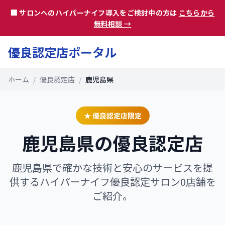
🏢 サロンへのハイパーナイフ導入をご検討中の方は
こちらから
無料相談 →
優良認定店ポータル
ホーム
/
優良認定店
/
鹿児島県
★ 優良認定店限定
鹿児島県
の優良認定店
鹿児島県
で確かな技術と安心のサービスを提
供するハイパーナイフ優良認定サロン
0
店舗を
ご紹介。