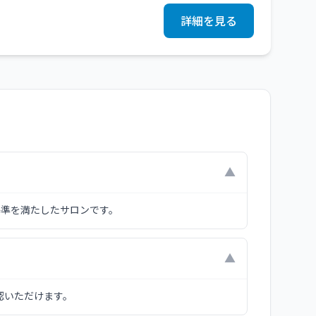
合間にも立ち寄りやすい環境。今度こそ"美と健
詳細を見る
▼
基準を満たしたサロンです。
▼
認いただけます。