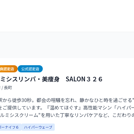
優良認定店
公式認定店
ミシスリンパ・美痩身 SALON３２６
市
/ 長町
駅から徒歩30秒。都会の喧騒を忘れ、静かなひと時を過ごせる"
をご提供しています。『温めてほぐす』高性能マシン「ハイパ
ホルミシスクリーム"を用いた丁寧なリンパケアなど、こだわり
冷え・脂肪・セルライト・体型変化などのお悩みにワンストッ
パーナイフ６
ハイパーウェーブ
イベート空間だからこそ、じっくりとお一人おひとりに寄り添