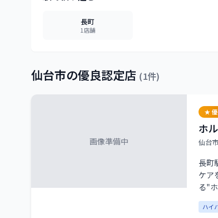
長町
1
店舗
仙台市
の優良認定店
(
1
件)
★ 
ホル
画像準備中
仙台
長町
ケア
る"
ら、
ハイ
プラ