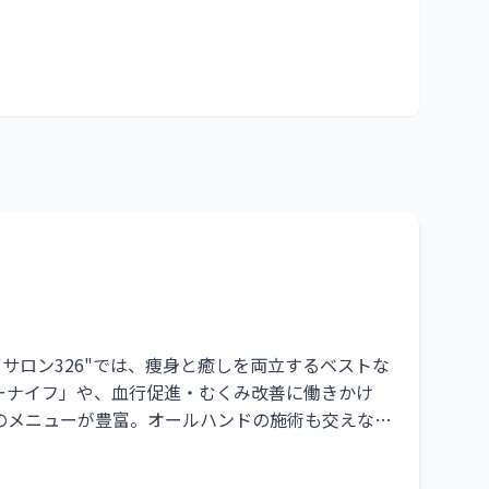
サロン326"では、痩身と癒しを両立するベストな
ーナイフ」や、血行促進・むくみ改善に働きかけ
のメニューが豊富。オールハンドの施術も交えなが
プでアプローチします。完全予約制・ベッド2台の
い、施術後には「体も心も軽くなった」と感じてい