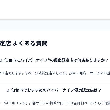
けることを目指しています。駐車場提携もあり、忙しい日常の
に真剣に向き合いたいという方、お待ちしております。
定店 よくある質問
Q.
仙台市にハイパーナイフ®の優良認定店は何店ありますか？
が1店あります。すべて公式認定店でもあり、技術・知識・サービスの
Q.
仙台市でおすすめのハイパーナイフ優良認定店は？
 SALON３２６」。各サロンの特徴や口コミは各詳細ページからご確