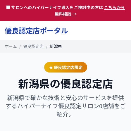
🏢 サロンへのハイパーナイフ導入をご検討中の方は
こちらから
無料相談 →
優良認定店ポータル
ホーム
/
優良認定店
/
新潟県
★ 優良認定店限定
新潟県
の優良認定店
新潟県
で確かな技術と安心のサービスを提供
するハイパーナイフ優良認定サロン
0
店舗をご
紹介。