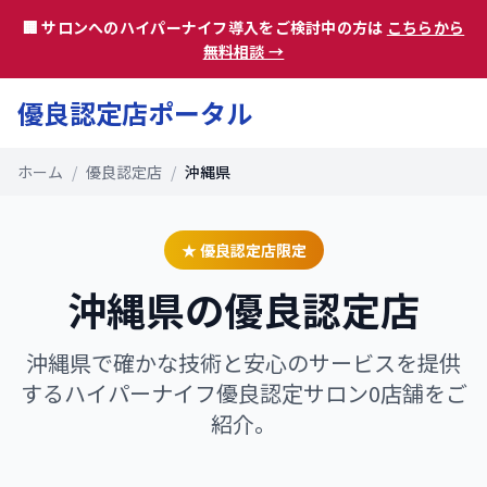
🏢 サロンへのハイパーナイフ導入をご検討中の方は
こちらから
無料相談 →
優良認定店ポータル
ホーム
/
優良認定店
/
沖縄県
★ 優良認定店限定
沖縄県
の優良認定店
沖縄県
で確かな技術と安心のサービスを提供
するハイパーナイフ優良認定サロン
0
店舗をご
紹介。