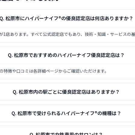
Q.
松原市にハイパーナイフ®の優良認定店は何店ありますか？
が1店あります。すべて公式認定店でもあり、技術・知識・サービスの
Q.
松原市でおすすめのハイパーナイフ優良認定店は？
サロンの特徴や口コミは各詳細ページからご確認いただけます。
Q.
松原市内の駅ごとに優良認定店はありますか？
Q.
松原市で受けられるハイパーナイフ®の機種は？
Q.
松原市で女性専用のサロンは？