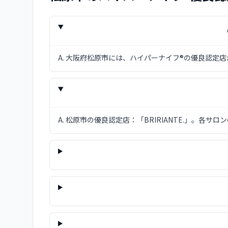
A.
大阪府松原市には、ハイパーナイフ®の優良認定店
A.
松原市の優良認定店：「BRIRIANTE.」。各