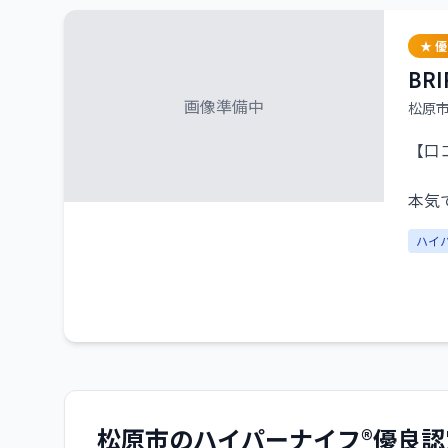
★ 
BRI
画像準備中
松原
【口
本気
質へ
ハイ
結果
松原市
のハイパーナイフ®優良認