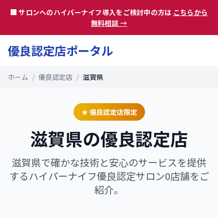
🏢 サロンへのハイパーナイフ導入をご検討中の方は
こちらから
無料相談 →
優良認定店ポータル
ホーム
/
優良認定店
/
滋賀県
★ 優良認定店限定
滋賀県
の優良認定店
滋賀県
で確かな技術と安心のサービスを提供
するハイパーナイフ優良認定サロン
0
店舗をご
紹介。