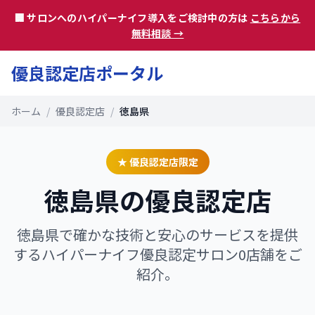
🏢 サロンへのハイパーナイフ導入をご検討中の方は
こちらから
無料相談 →
優良認定店ポータル
ホーム
/
優良認定店
/
徳島県
★ 優良認定店限定
徳島県
の優良認定店
徳島県
で確かな技術と安心のサービスを提供
するハイパーナイフ優良認定サロン
0
店舗をご
紹介。