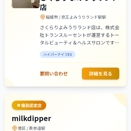
店
稲城市
/ 京王よみうりランド駅駅
さくらりよみうりランド店は、株式会
社トランスルーセントが運営するトー
タルビューティ＆ヘルスサロンです。
バリ式マッサージによるオールハンド
ハイパーナイフEX
の熟練した手技を中心に、ハイパーナ
イフEXを使用した痩身・リラクゼー
ションを提供しています。 「美」と
要問い合わせ
詳細を見る
「健康」をテーマに、一生通えるサロ
ン作りを目指し、お一人おひとりのお
悩みや目的に寄り添った施術をご提
案。 完全個室の心地よい空間と確か
優良認定店
な技術力で、深い癒しと理想のボディ
milkdipper
へ導きます。
港区
/ 表参道駅