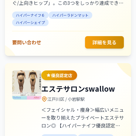
ぐ/上向きヒップ」。この3つをしっかり達成できる
よう、ハイパーナイフと足つぼ・リンパマッサージ
ハイパーナイフ６
ハイパーラドンマット
を掛け合わせたオリジナルメニューに加え、個別ス
ハイパーシェイプ
トレッチ指導や生活習慣など根本からの改善サポー
トにも力を入れています。
要問い合わせ
詳細を見る
優良認定店
エステサロンswallow
江戸川区
/ 小岩駅駅
＜フェイシャル・痩身＞幅広いメニュ
ーを取り揃えたプライベートエステサ
ロン◎ 【ハイパーナイフ優良認定店/
ハイパーナイフシリーズコンプリート