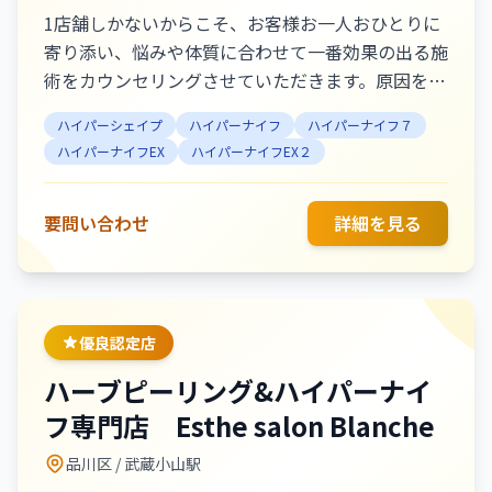
1店舗しかないからこそ、お客様お一人おひとりに
寄り添い、悩みや体質に合わせて一番効果の出る施
術をカウンセリングさせていただきます。原因を知
り、根本からの改善をお手伝いさせてください☆非
ハイパーシェイプ
ハイパーナイフ
ハイパーナイフ７
日常を味わいながら、お客様の大切なお時間をお過
ハイパーナイフEX
ハイパーナイフEX２
ごしください◎お休みの日、お仕事帰り等、お気軽
にご来店お待ちしております♪ 【主なメニュー】
・痩身：ハイパーナイフ×強圧リンパマッサージ
要問い合わせ
詳細を見る
・小顔フェイシャル：ハイパーナイフ×フェイシャ
ルリンパマッサージ 新橋駅銀座口徒歩2分・銀座駅
A2出口徒歩8分。
優良認定店
ハーブピーリング&ハイパーナイ
フ専門店 Esthe salon Blanche
品川区
/ 武蔵小山駅