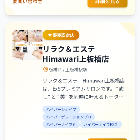
要問い合わせ
詳細を見る
優良認定店
リラク＆エステ
Himawari上板橋店
板橋区
/ 上板橋駅駅
リラク＆エステ Himawari上板橋店
は、ExSプレミアムサロンです。 “癒
し” と “美” を同時に叶えるトータル
ケアサロンです。静かで落ち着いた空
ハイパーシェイプ
間の中、心身共に寄り添う丁寧な施術
ハイパーポレーションプロ
をご提供致します。 お悩みや理想を
ハイパーナイフ６
ハイパーナイフEX２
しっかりヒアリングし、一人ひとりに
合わせたオーダーメイド施術で、結果