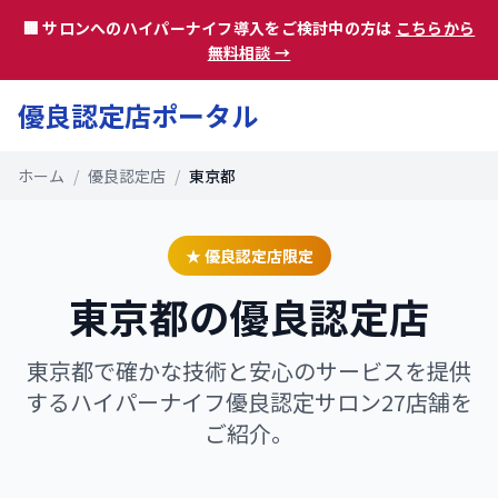
🏢 サロンへのハイパーナイフ導入をご検討中の方は
こちらから
無料相談 →
優良認定店ポータル
ホーム
/
優良認定店
/
東京都
★ 優良認定店限定
東京都
の優良認定店
東京都
で確かな技術と安心のサービスを提供
するハイパーナイフ優良認定サロン
27
店舗を
ご紹介。