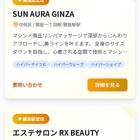
優良認定店
SUN AURA GINZA
中央区
/ 銀座一丁目駅/銀座駅駅
マシン×強圧リンパマッサージで深部からじんわり
アプローチし,美ラインを叶えます。 全身のサイズ
ダウンを目指し、心癒される空間で技術とマシンの
融合によるオーダーメイド施術を体感。 楽な身体
ハイパーナイフ６
ハイパーウェーブ
ハイパーシェイプ
を取り戻す贅沢な時間をぜひご堪能下さい。 【銀
座/銀座一丁目/ハイパーナイフ/痩身/ハンド】
要問い合わせ
詳細を見る
優良認定店
エステサロン RX BEAUTY