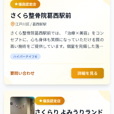
エイジングケアまで幅広く対応してお
優良認定店
ります。一人ひとりのお悩みに合わせ
さくら整骨院葛西駅前
た丁寧な施術で、肌本来の美しさを引
き出し「鏡を見るのが楽しみになる
江戸川区
/ 葛西駅駅
私」へと導きます。初めての方でも安
さくら整骨院葛西駅前では、「治療×美容」をコン
心して受けていただけるよう、カウン
セプトに、心も身体も笑顔になっていただける質の
セリングから丁寧に寄り添い、無理の
高い施術をご提供しています。個室を完備した落ち
ないペースで理想の美しさをサポート
着いた空間で、国家資格を持つ女性スタッフが一人
いたします。上質な空間の中で、日常
ハイパーナイフ６
ひとりのお悩みに丁寧に寄り添い、安心して施術を
の疲れを癒しながら美しさと自信を育
受けていただけます。人気のハイパーナイフをはじ
む特別な時間をご提供いたします。お
め、コルギ、美容鍼、フェイシャルEMSなど美容メ
要問い合わせ
詳細を見る
気軽にご相談ください。ありがとうご
ニューも豊富にご用意。身体の不調ケアから小顔・
ざいます。
美肌づくりまで幅広くサポートいたします。リラッ
クスしながら効果を実感できるサロンとして、多く
のお客様にご利用いただいております。お気軽にご
優良認定店
相談ください。
さくらり よみうりランド