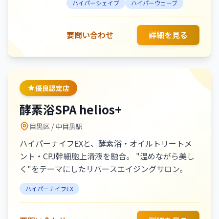
ハイパーシェイプ
ハイパーウェーブ
サロン】 最新型ハイパーナイフ7をは
じめとした、最強痩身4ステップで理
想のボディに！ 痩せたいと思ってい
要問い合わせ
詳細を見る
る方。フェイシャル最新スリムリフト
プロ機械で小顔になりたい！ 毛穴洗
浄/たるみ/ほうれい線/肌質改善した
い方、お悩みに合った施術をご提供致
優良認定店
します◎
酵素浴SPA helios+
目黒区
/ 中目黒駅
ハイパーナイフEXと、酵素浴・オイルトリートメ
ント・CPJ幹細胞上清液を融合。 "温めながら美し
く"をテーマにしたリバースエイジングサロン。
ハイパーナイフEX