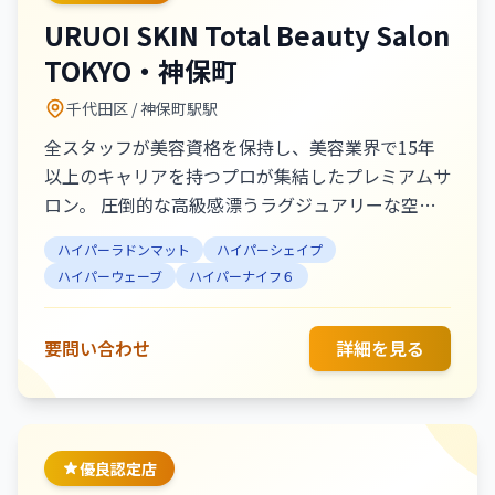
URUOI SKIN Total Beauty Salon
TOKYO・神保町
千代田区
/ 神保町駅駅
全スタッフが美容資格を保持し、美容業界で15年
以上のキャリアを持つプロが集結したプレミアムサ
ロン。 圧倒的な高級感漂うラグジュアリーな空間
で、一流のおもてなしをご提供します。 厳選され
ハイパーラドンマット
ハイパーシェイプ
た化粧品を使用し、お客様の肌質に合わせてアプロ
ハイパーウェーブ
ハイパーナイフ６
ーチ。 卓越した技術で、一度の施術でも確かな変
化を感じていただけるはずです。 【オーナーメッ
セージ】 エステティック業界15年、美容に一筋、
要問い合わせ
詳細を見る
お客様の肌を最大限綺麗にすることを目指していま
す。肌質改善と輪郭小顔の調整は有難いことに大変
人気です。神保町エリアで2店舗を出店している、
高い技術・気持ちの良い接客で安心できるサロンで
優良認定店
す。 代表取締役社長 HIRABAYASHI MINAKO 【人気