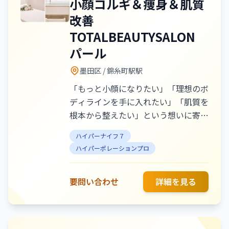
小顔コルギ＆痩身＆肌質
ニュー】 ・ハイパーナイフ7深部加温で集中ライン
改善
刷新 80分 ￥8,800 ・ハイパーナイフEX&シェイプ
贅沢90分 ¥13,800 ・最新マシンEX2の90分体験
TOTALBEAUTYSALON
¥15,800
パール
墨田区
/ 錦糸町駅駅
「もっと小顔になりたい」「理想のボ
ディラインを手に入れたい」「肌質を
根本から整えたい」という想いに寄り
添うトータルビューティーサロンで
ハイパーナイフ７
す。当サロンでは小顔コルギを中心
ハイパーポレーションプロ
に、ハイパーナイフ7を用いた痩身ケ
アやフェイシャル施術を組み合わせ、
むくみ・たるみ・フェイスラインのも
要問い合わせ
詳細を見る
たつきにしっかりアプローチいたしま
す。お肌のお悩みには肌質改善メニュ
ーをご用意し、毛穴・くすみ・乾燥・