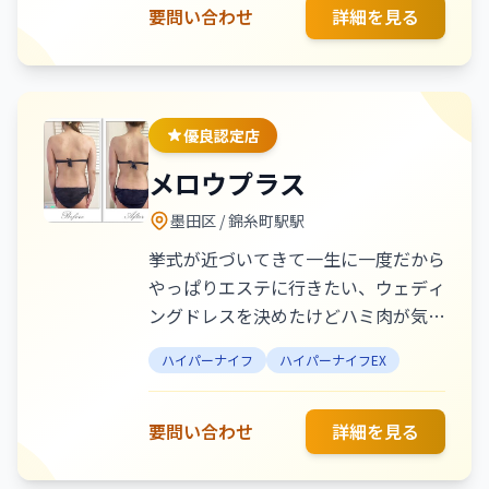
要問い合わせ
詳細を見る
にこだわった変化をサポートします。
心までふっと軽くなるような贅沢時間
を、ぜひHimawariでお過ごしくださ
い。
優良認定店
メロウプラス
墨田区
/ 錦糸町駅駅
挙式が近づいてきて一生に一度だから
やっぱりエステに行きたい、ウェディ
ングドレスを決めたけどハミ肉が気に
なるなどの花嫁様のお悩みを100%解
ハイパーナイフ
ハイパーナイフEX
決いたします。さらに肩甲骨を正しい
位置に整え天使の羽根を出して、肩か
ら二の腕の華奢なラインも作ります。
要問い合わせ
詳細を見る
メロウプラスは360度どこから見ても
美しいドレス姿に仕上げます。