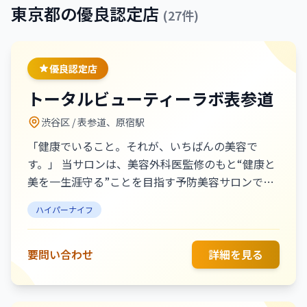
東京都
の優良認定店
(
27
件)
優良認定店
トータルビューティーラボ表参道
渋谷区
/ 表参道、原宿駅
「健康でいること。それが、いちばんの美容で
す。」 当サロンは、美容外科医監修のもと“健康と
美を一生涯守る”ことを目指す予防美容サロンで
す。単なる癒しではなく、身体状態を丁寧に見極め
ハイパーナイフ
た専門的なケアが受けられる点が、多くのお客様に
選ばれる理由です。 優れた手技に加え、8台の美
容・健康機器を組み合わせ、一人ひとりの体質や目
要問い合わせ
詳細を見る
的に合わせた施術を提供。短期的な変化だけでな
く、続けるほどに整いやすい身体づくりをサポート
します。 「ずっと健康でいたい」「より美しく輝