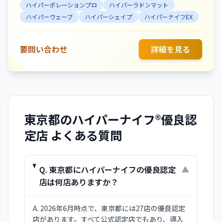
ハイパーポレーションプロ
ハイパーラドンマット
のハンド技術を組み合わせ、 ・小顔矯正（コル
ハイパーウェーブ
ハイパーシェイプ
ハイパーナイフEX
ギ） ・光フェイシャル（ヒガリフェイシャル） ・
痩身ボディ ・クリスティーナピーリング(肌管理)
など、結果にこだわったオーダーメイド施術をご提
要問い合わせ
詳細を見る
供しています。 「悩みを相談しやすい」「通うた
びに変化がわかる」 そんなお声を多くいただき、
年代・職業を問わず、長く通ってくださるお客様が
多いのも当サロンの特徴です。 忙しい日々の中で
頑張るあなたへ。 肌が整えば心が軽くなり、身体
東京都
のハイパーナイフ®優良認
が変われば自信が生まれます。 CRÉBIAが、あなた
定店 よくある質問
の"キレイのパートナー"になります。
Q.
東京都にハイパーナイフの優良認定
▼
店は何店ありますか？
A.
2026年6月時点で、東京都には27店の優良認定
店があります。すべて公式認定店でもあり、導入