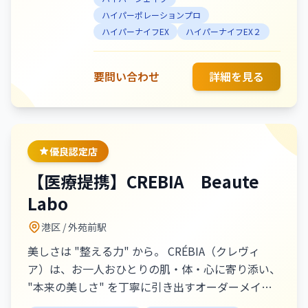
プローチ。最先端マシンと熟練の技術
ハイパーポレーションプロ
が融合した、結果重視の本格ケアで、
ハイパーナイフEX
ハイパーナイフEX２
理想のラインを効率的に叶えます。
美・健康・癒しを一度に叶える、ここ
要問い合わせ
詳細を見る
でしか体験できない極上の時間。＃痩
身＃小顔＃リンパ＃よもぎ蒸し
優良認定店
【医療提携】CREBIA Beaute
Labo
港区
/ 外苑前駅
美しさは "整える力" から。 CRÉBIA（クレヴィ
ア）は、お一人おひとりの肌・体・心に寄り添い、
"本来の美しさ" を丁寧に引き出すオーダーメイド
プライベートサロンです。 最新の美容機器と熟練