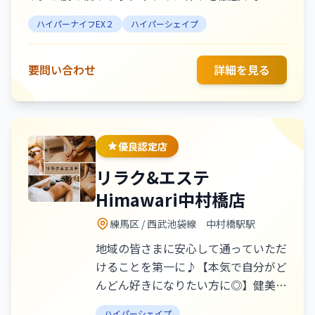
し、EMSスパで身体のお悩みを解消。どんなお悩み
ハイパーナイフEX２
ハイパーシェイプ
にも寄り添い、自信に満ちた美しい自分へと導きま
す。あなたの美しさを最大限に引き出すお手伝い
を、心を込めて提供します。新たな自分を目指すあ
要問い合わせ
詳細を見る
なたを、心からお待ちしています。
優良認定店
リラク&エステ
Himawari中村橋店
練馬区
/ 西武池袋線 中村橋駅駅
地域の皆さまに安心して通っていただ
けることを第一に♪【本気で自分がど
んどん好きになりたい方に◎】健美容
矯正×疲労ケアで、根本から整えるア
ハイパーシェイプ