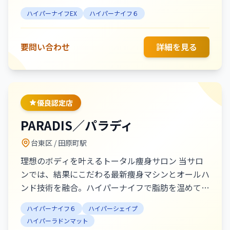
イベート空間を提供しております。肩こり、首凝
ハイパーナイフEX
ハイパーナイフ６
り、腰痛、医師も絶賛のハイパーナイフEX優良認
定実力派サロン♪ハイパーナイフ、アロマリンパド
レナージュ、小顔、ピーリング、韓国肌管理などの
要問い合わせ
詳細を見る
メニューを揃え、ほうれい線や小顔などのお悩みに
特化した施術も！口コミ評価は4.9以上と高く、リ
ラックス効果と即効性を求める方に特におすすめ。
優良認定店
PARADIS／パラディ
台東区
/ 田原町駅
理想のボディを叶えるトータル痩身サロン 当サロ
ンでは、結果にこだわる最新痩身マシンとオールハ
ンド技術を融合。ハイパーナイフで脂肪を温めて燃
焼を促進し、ハイパーシェイプでセルライトを強力
ハイパーナイフ６
ハイパーシェイプ
吸引！さらにハイパーラドンマットで代謝を高め、
ハイパーラドンマット
内側からデトックス。フィットカービングでは筋肉