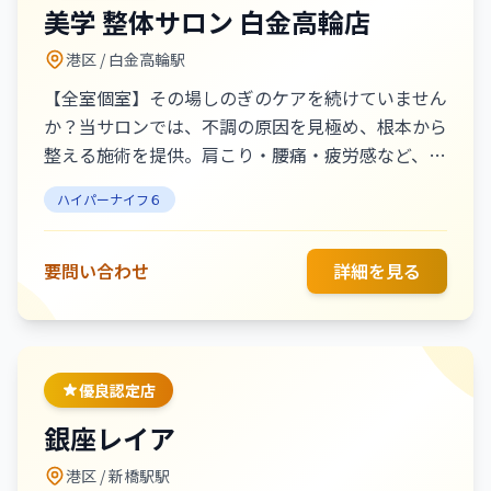
美学 整体サロン 白金高輪店
メニュー】 ・全身贅沢ケア ハイパーナイフ 90分
¥13,200／120分 ¥19,800 ・小顔・たるみケア ハイ
港区
/ 白金高輪駅
パーナイフリフトアップフェイシャル 60分
【全室個室】その場しのぎのケアを続けていません
¥13,000 神保町駅／九段下駅から徒歩圏内。
か？当サロンでは、不調の原因を見極め、根本から
整える施術を提供。肩こり・腰痛・疲労感など、繰
り返す不調に本気で向き合いたい方に選ばれていま
ハイパーナイフ６
す。 あなたも『ラクな体』への第一歩を踏み出し
ませんか？卓越した整体技術とハイパーナイフで深
部に徹底アプローチ！
要問い合わせ
詳細を見る
優良認定店
銀座レイア
港区
/ 新橋駅駅