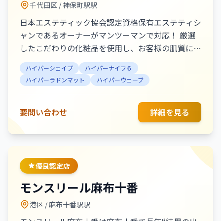
千代田区
/ 神保町駅駅
日本エステティック協会認定資格保有エステティシ
ャンであるオーナーがマンツーマンで対応！ 厳選
したこだわりの化粧品を使用し、お客様の肌質に合
わせた施術をご提供！ 隠れ家のようなプライベー
ハイパーシェイプ
ハイパーナイフ６
トサロンで癒されながら施術を受けられます◎ お
ハイパーラドンマット
ハイパーウェーブ
仕事帰りにも通いやすい駅徒歩3分♪ 【オーナーメ
ッセージ】 エステティック業界15年、美容に一
筋、お客様の肌を最大限綺麗にすることを目指して
要問い合わせ
詳細を見る
います。肌質改善と輪郭小顔の調整は有難いことに
大変人気です。神保町エリアで2店舗を出店してい
る、高い技術・気持ちの良い接客で安心できるサロ
ンです。 【人気メニュー】 ・痩身No.1【圧倒的効
優良認定店
果】マシン×強圧リンパ全身燃焼 120分 ¥19,800
モンスリール麻布十番
・短期集中痩せ お腹/腰/お尻/ももサイズダウン 3
機種使用 90分 ¥9,900 ・オーダーメイドハイパーナ
港区
/ 麻布十番駅駅
イフ小顔フェイシャル ¥33,000→¥17,000