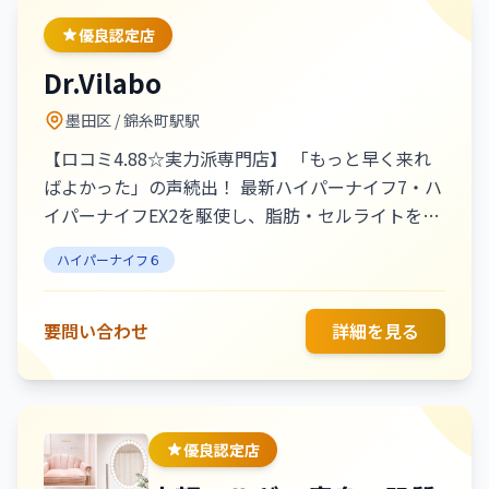
きたい」——そんな願いを無理なく続けられる形で
優良認定店
実現することが私たちの役目です。ボディメイク大
Dr.Vilabo
会前の調整にも利用されるほど結果にこだわりつ
つ、初めての方や身体に不安を感じている方にも安
墨田区
/ 錦糸町駅駅
心して通っていただける環境を整えています。 “い
【ロコミ4.88☆実力派専門店】 「もっと早く来れ
つまでも健康で美しく”その想いを支える場所とし
ばよかった」の声続出！ 最新ハイパーナイフ7・ハ
て、あなたの毎日がより快適で前向きになるよう寄
イパーナイフEX2を駆使し、脂肪・セルライトを徹
り添います。
底解。 専門店ならではの技術で、憧れの「漫画
ハイパーナイフ６
足」と「陶器肌」を同時に叶えます。 本気で自分
を変えたい方のための結果出しに妥協しないプライ
ベートサロン♪ 痩身/脱毛/毛穴/乾燥/小顔/バスト/
要問い合わせ
詳細を見る
美肌 【オーナーメッセージ】 Dr.Vilabo オーナーの
中村です。大手エステサロンで経験を積み、
Dr.Vilaboを開業しました。お客様一人ひとりのお
悩みに寄り添い、丁寧なカウンセリングを通して最
優良認定店
適な施術やホームケアをご提案します。 【人気メ