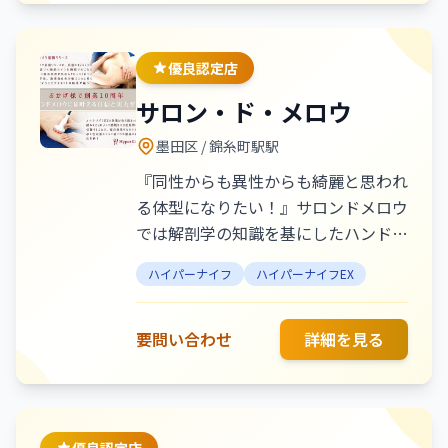
優良認定店
サロン・ド・メロウ
墨田区
/ 錦糸町駅駅
『同性からも異性からも綺麗と思われ
る体型になりたい！』サロンドメロウ
では解剖学の知識を基にしたハンドテ
クニックとハイポーラ式最新高周波痩
ハイパーナイフ
ハイパーナイフEX
身器を組合せて1回の施術で驚きのボ
ディラインメイクの結果を体感いただ
けます。くびれ・二の腕・背中・脚で
要問い合わせ
詳細を見る
お悩みの方、『いつまで何キロ痩せた
い！』を叶えます。