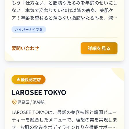
もう「仕方ない」と脂肪やたるみを年齢のせいにし
ない！本気で変わりたい40代以降の痩身、美肌ケ
ア！年齢を重ねると落ちない脂肪やたるみを、深部
から温めてほぐすことで代謝をアップ！スリムな体
ハイパーナイフ６
型へ！おばさん体型から卒業！見た目年齢を変え
る、老け肌サインにアプローチ！
要問い合わせ
詳細を見る
優良認定店
LAROSEE TOKYO
豊島区
/ 池袋駅
LAROSEE TOKYOは、最新の美容技術と韓国ビュー
ティーを融合したメニューで、理想の美を実現しま
す。お肌の悩みやボディライン作りを徹底サポート