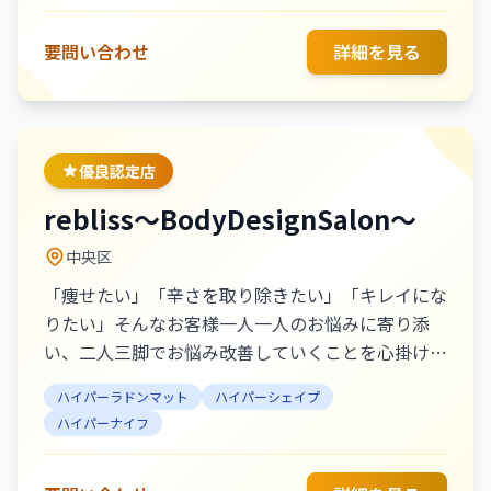
を引き締め、ボディコルギで骨格から整えて美しい
ラインへ導きます。 また、痩せやすい体をつくる
要問い合わせ
詳細を見る
独自の痩身メソッドとして、骨盤底筋トレーニング
や身体の歪み改善にもアプローチ。見た目の変化だ
けでなく、健康的でしなやかな身体づくりをサポー
トします。無理な食事制限なしで、理想の自分へ。
優良認定店
ぜひ一度、驚きの変化をご体感ください。
rebliss〜BodyDesignSalon〜
中央区
「痩せたい」「辛さを取り除きたい」「キレイにな
りたい」そんなお客様一人一人のお悩みに寄り添
い、二人三脚でお悩み改善していくことを心掛けて
おります。 ハンドマッサージは痛いけどスッキリ
ハイパーラドンマット
ハイパーシェイプ
すると定評をいただいております。お身体の軽さを
ハイパーナイフ
実感したい方は是非一度体験してみてください！