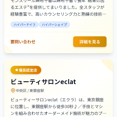
モンスリール麻布十番は麻布十番で長年“結果の出
るエステ”を提供してまいりました。全スタッフが
経験豊富で、高いカウンセリング力と熟練の技術力
で結果を出しているサロンです。豊富なメニューか
ハイパーナイフ
ハイパーシェイプ
らその方にあった最適なケアで多くのお客様にご満
足いただいてます。 医師監修の希少な「ヒト幹細
胞培養液」や「韓国超最新第5世代プラピール」導
要問い合わせ
詳細を見る
入認定サロン。エステダーマ、ブライダルメニュ
ー、本格アーユルヴェーダに痩身効果を加えた強圧
オールハンドで滝汗デトックス！ハイパーナイフ認
定優良店
優良認定店
ビューティサロンeclat
中央区
/ 東銀座駅
ビューティーサロンeclat（エクラ）は、東京銀座
に位置し、東銀座駅から徒歩30秒♪／手技とマシ
ンを組み合わせたオーダーメイド施術が魅力のプラ