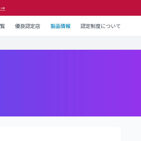
 →
覧
優良認定店
製品情報
認定制度について