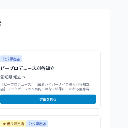
店
公式認定店
ビープロデュース刈谷知立
愛知県
知立市
【ビープロデュース】【最新ハイパーナイフ導入刈谷知立
店】リラクゼーション目的ではなく結果にこだわる痩身専門
サロンとして誕生いたしました。 最新マシンと熟練の手技を
組み合わせ、狙うのは表面ではなく深部。ダブルアプローチ
詳細を見る
で理想のお体へ導きます。一人ひとりのお身体に合わせたパ
ーソナル提案で「本気で変わりたい」 と願うあなたのための
結果重視のオーダーメイド痩身です。
★ 優良認定店
公式認定店