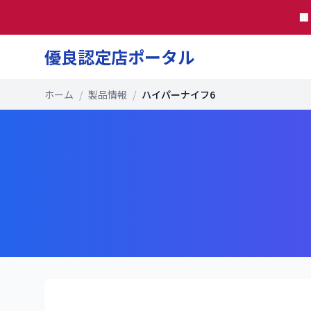

優良認定店ポータル
ホーム
/
製品情報
/
ハイパーナイフ6