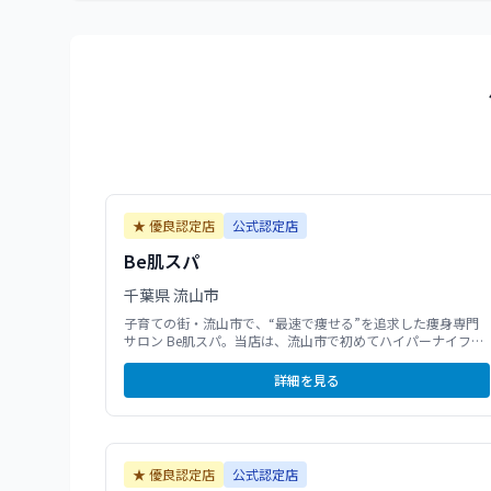
★ 優良認定店
公式認定店
Be肌スパ
千葉県
流山市
子育ての街・流山市で、“最速で痩せる”を追求した痩身専門
サロン Be肌スパ。当店は、流山市で初めてハイパーナイフシ
リーズをコンプリート導入した認定サロンとして、結果重視
の本格ケアをご提供しています。 メーカー勤務経験をもつオ
詳細を見る
ーナーが、熟練の技術で脂肪・むくみ・冷えに徹底した、メ
ニューを開発◎お客様一人ひとりの体質に合わせた施術で、
「こんなに変わるの!?」と驚くほどのスピード変化へ導きま
す。 忙しいママや働く女性でもしっかり結果が出るメニュー
構成にこだわり、ホームケアアドバイスまで徹底して行い、
★ 優良認定店
公式認定店
安心して通える環境づくりも大切にしています。 痩せたいけ