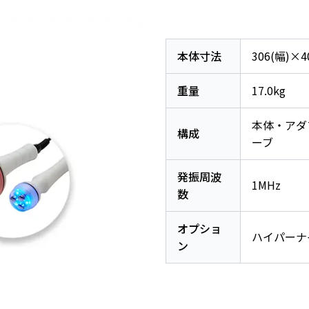
本体寸法
306(幅)×
重量
17.0kg
本体・アダプ
構成
ーブ
発振周波
1MHz
数
オプショ
ハイパーナ
ン