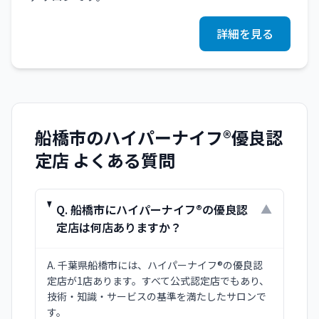
シェービング歴30年以上のお肌に精通したスタッ
フが完全貸切であなただけの特別な空間と、オーダ
詳細を見る
ーメイドプランを叶えます。
ボディエステの大黒柱のハイパーナイフは初代の時
から使い易く結果出しに信頼のおけるパートナーで
す。新型7は更にパワーアップしてフェイシャルも
導入しました。
船橋市
のハイパーナイフ®優良認
初代の時からご利用頂いているお客様にも好評です
♪
定店 よくある質問
Q.
船橋市にハイパーナイフ®の優良認
▼
定店は何店ありますか？
A.
千葉県船橋市には、ハイパーナイフ®の優良認
定店が1店あります。すべて公式認定店でもあり、
技術・知識・サービスの基準を満たしたサロンで
す。