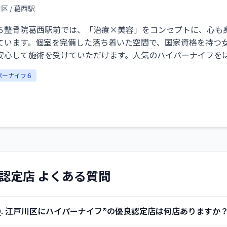
川区
/ 葛西駅
ら整骨院葛西駅前では、「治療×美容」をコンセプトに、心も
ています。個室を完備した落ち着いた空間で、国家資格を持つ
安心して施術を受けていただけます。人気のハイパーナイフをは
ニューも豊富にご用意。身体の不調ケアから小顔・美肌づくり
パーナイフ６
果を実感できるサロンとして、多くのお客様にご利用いただい
認定店 よくある質問
.
江戸川区にハイパーナイフ®の優良認定店は何店ありますか