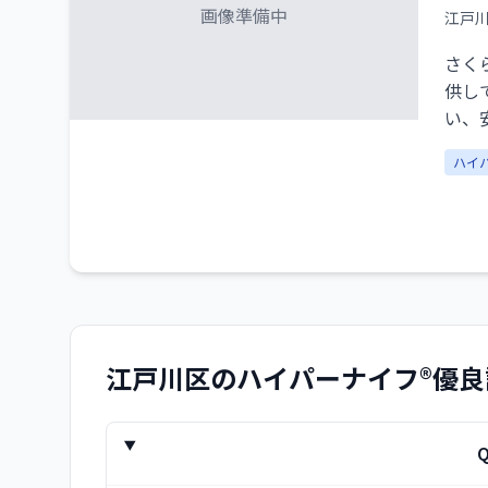
画像準備中
江戸
さく
供し
い、
容メ
ハイ
ら効
江戸川区
のハイパーナイフ®優良
Q