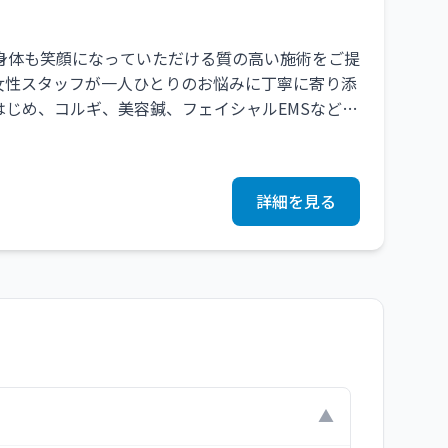
身体も笑顔になっていただける質の高い施術をご提
女性スタッフが一人ひとりのお悩みに丁寧に寄り添
じめ、コルギ、美容鍼、フェイシャルEMSなど美
まで幅広くサポートいたします。リラックスしなが
ております。お気軽にご相談ください。
詳細を見る
？
▼