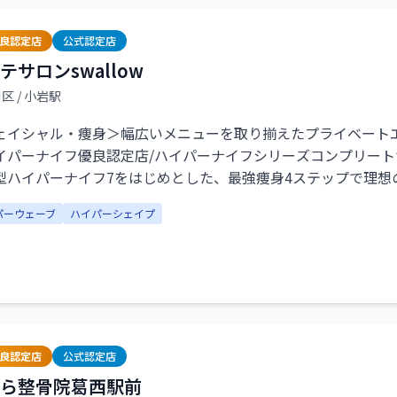
優良認定店
公式認定店
テサロンswallow
川区
/ 小岩駅
ェイシャル・痩身＞幅広いメニューを取り揃えたプライベート
イパーナイフ優良認定店/ハイパーナイフシリーズコンプリート
型ハイパーナイフ7をはじめとした、最強痩身4ステップで理想
たいと思っている方。フェイシャル最新スリムリフトプロ機械
パーウェーブ
ハイパーシェイプ
洗浄/たるみ/ほうれい線/肌質改善したい方、お悩みに合った
優良認定店
公式認定店
ら整骨院葛西駅前