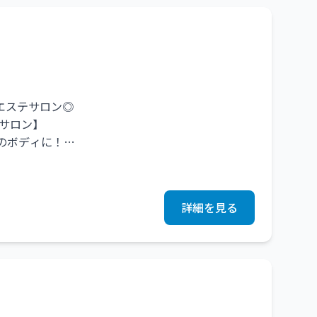
エステサロン◎
サロン】
のボディに！
で小顔になりたい！
施術をご提供致します◎
詳細を見る