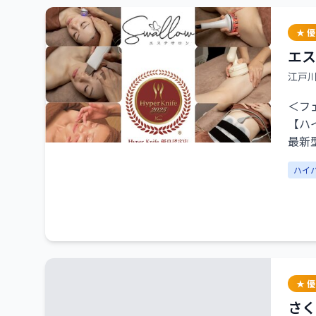
★ 
エス
江戸
＜フ
【ハ
最新
痩せ
ハイ
毛穴
★ 
さく