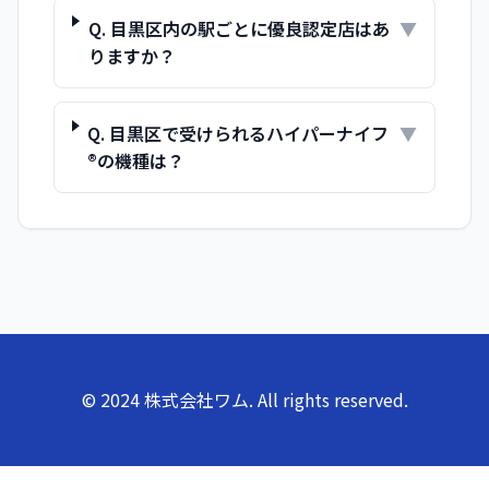
Q.
目黒区内の駅ごとに優良認定店はあ
▼
りますか？
Q.
目黒区で受けられるハイパーナイフ
▼
®の機種は？
© 2024 株式会社ワム. All rights reserved.