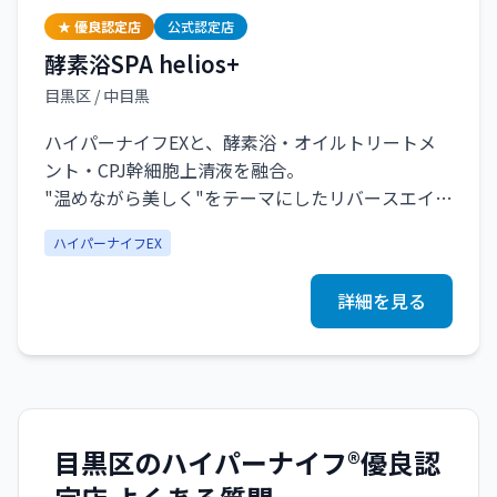
★ 優良認定店
公式認定店
酵素浴SPA helios+
目黒区
/ 中目黒
ハイパーナイフEXと、酵素浴・オイルトリートメ
ント・CPJ幹細胞上清液を融合。
"温めながら美しく"をテーマにしたリバースエイジ
ングサロン。
ハイパーナイフEX
詳細を見る
目黒区
のハイパーナイフ®優良認