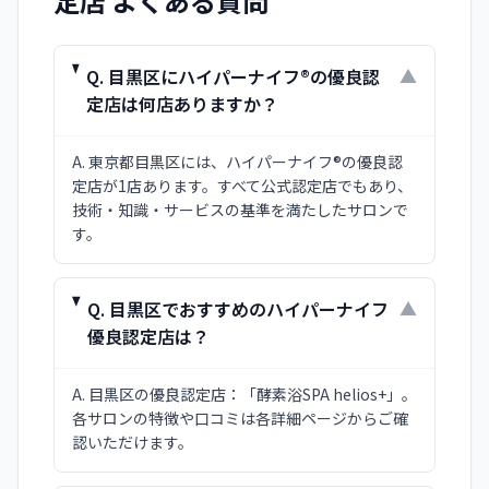
定店 よくある質問
Q.
目黒区にハイパーナイフ®の優良認
▼
定店は何店ありますか？
A.
東京都目黒区には、ハイパーナイフ®の優良認
定店が1店あります。すべて公式認定店でもあり、
技術・知識・サービスの基準を満たしたサロンで
す。
Q.
目黒区でおすすめのハイパーナイフ
▼
優良認定店は？
A.
目黒区の優良認定店：「酵素浴SPA helios+」。
各サロンの特徴や口コミは各詳細ページからご確
認いただけます。