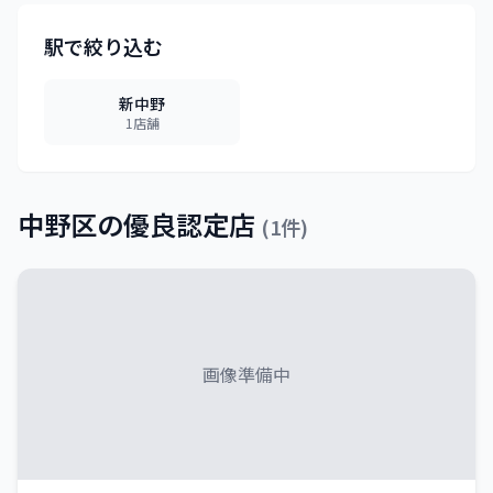
駅で絞り込む
新中野
1
店舗
中野区
の優良認定店
(
1
件)
画像準備中