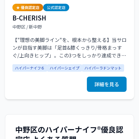
★ 優良認定店
公式認定店
B-CHERISH
中野区
/ 新中野
【"理想の美脚ライン"を、根本から整える】当サロ
ンが目指す美脚は「足首&膝くっきり/骨格まっす
ぐ/上向きヒップ」。この3つをしっかり達成できる
よう、ハイパーナイフと足つぼ・リンパマッサージ
ハイパーナイフ６
ハイパーシェイプ
ハイパーラドンマット
を掛け合わせたオリジナルメニューに加え、個別ス
トレッチ指導や生活習慣など根本からの改善サポー
詳細を見る
トにも力を入れています。
中野区
のハイパーナイフ®優良認