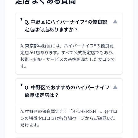
定店 よくある質問
Q.
中野区にハイパーナイフ®の優良認
▼
定店は何店ありますか？
A.
東京都中野区には、ハイパーナイフ®の優良認
定店が1店あります。すべて公式認定店でもあり、
技術・知識・サービスの基準を満たしたサロンで
す。
Q.
中野区でおすすめのハイパーナイフ
▼
優良認定店は？
A.
中野区の優良認定店：「B-CHERISH」。各サロ
ンの特徴や口コミは各詳細ページからご確認いた
だけます。