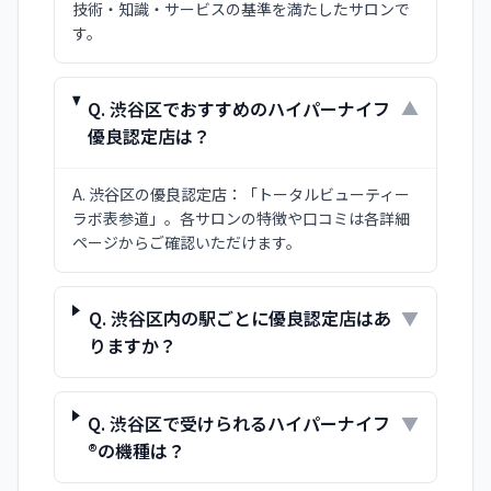
技術・知識・サービスの基準を満たしたサロンで
して、あなたの毎日がより快適で前向きになるよう
す。
寄り添います。
Q.
渋谷区でおすすめのハイパーナイフ
▼
優良認定店は？
A.
渋谷区の優良認定店：「トータルビューティー
ラボ表参道」。各サロンの特徴や口コミは各詳細
ページからご確認いただけます。
Q.
渋谷区内の駅ごとに優良認定店はあ
▼
りますか？
Q.
渋谷区で受けられるハイパーナイフ
▼
®の機種は？